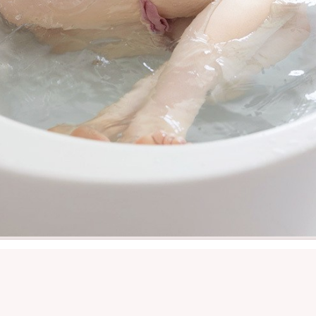
RI
むらやま ゆいり
ゆいりー
NUDE